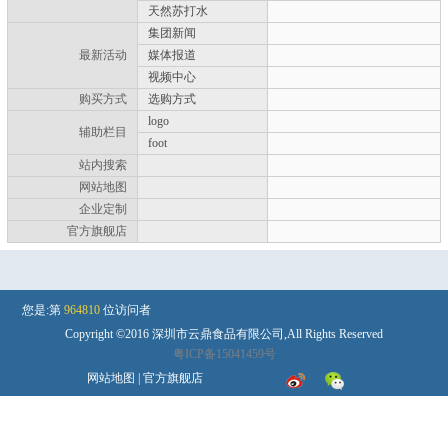
天然苏打水
集团新闻
最新活动
媒体报道
视频中心
购买方式
选购方式
logo
辅助栏目
foot
站内搜索
网站地图
企业定制
官方旗舰店
您是:第
964810
位访问者
Copyright ©2016 深圳市云鼎食品有限公司,All Rights Reserved
粤ICP备15041459号
网站地图
|
官方旗舰店