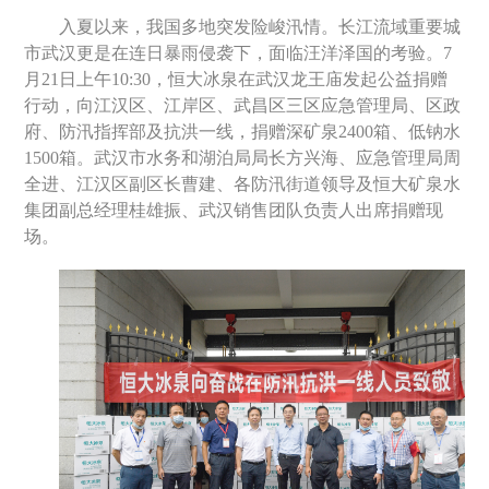
入夏以来，我国多地突发险峻汛情。长江流域重要城
市武汉更是在连日暴雨侵袭下，面临汪洋泽国的考验。
7
月
21
日上午
10:30
，恒大冰泉在武汉龙王庙发起公益捐赠
行动，向江汉区、江岸区、武昌区三区应急管理局、区政
府、防汛指挥部及抗洪一线，捐赠深矿泉
2400
箱、低钠水
1500
箱。武汉市水务和湖泊局局长方兴海、应急管理局周
全进、江汉区副区长曹建、各防汛街道领导及恒大矿泉水
集团副总经理桂雄振、武汉销售团队负责人出席捐赠现
场。