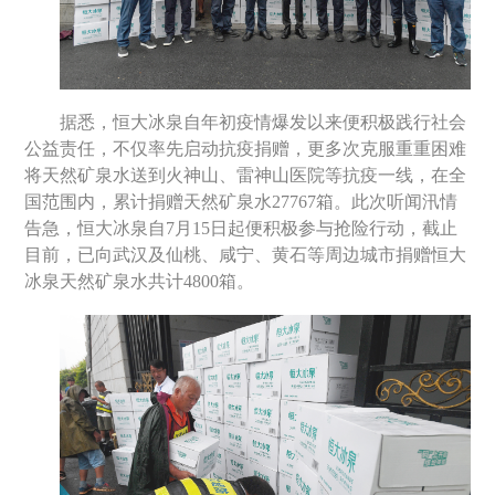
据悉，恒大冰泉自年初疫情爆发以来便积极践行社会
公益责任，不仅率先启动抗疫捐赠，更多次克服重重困难
将天然矿泉水送到火神山、雷神山医院等抗疫一线，在全
国范围内，累计捐赠天然矿泉水
27767
箱。此次听闻汛情
告急，恒大冰泉自
7
月
15
日起便积极参与抢险行动，截止
目前，已向武汉及仙桃、咸宁、黄石等周边城市捐赠恒大
冰泉天然矿泉水共计
4800
箱。